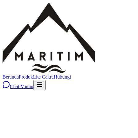
Beranda
Produk
Lite Cakra
Hubungi
Chat Mimin
Simpel & Elegan